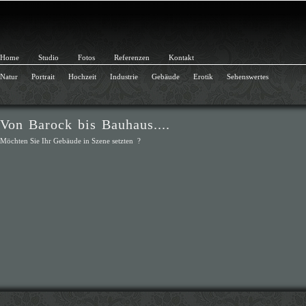
Home
Studio
Fotos
Referenzen
Kontakt
Natur
Portrait
Hochzeit
Industrie
Gebäude
Erotik
Sehenswertes
Von Barock bis Bauhaus....
Möchten Sie Ihr Gebäude in Szene setzten ?