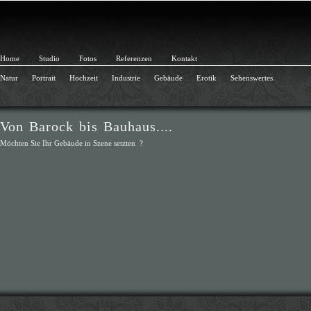
Home
Studio
Fotos
Referenzen
Kontakt
Natur
Portrait
Hochzeit
Industrie
Gebäude
Erotik
Sehenswertes
Von Barock bis Bauhaus....
Möchten Sie Ihr Gebäude in Szene setzten ?